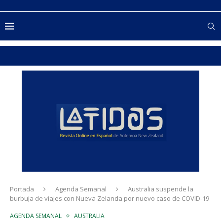
Portada
Agenda Semanal
Australia suspende la
burbuja de viajes con Nueva Zelanda por nuevo caso de COVID-19
AGENDA SEMANAL
AUSTRALIA