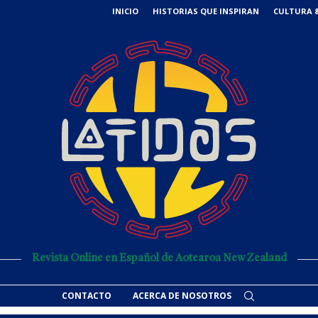
INICIO
HISTORIAS QUE INSPIRAN
CULTURA &
Revista Online en Español de Aotearoa New Zealand
CONTACTO
ACERCA DE NOSOTROS