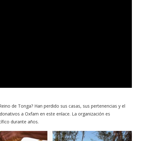
eino de Tonga? Han perdido sus casas, sus pertenencias y el
donativos a Oxfam en este enlace. La organización es
ífico durante años.