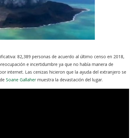
icativa: 82,389 personas de acuerdo al último censo en 2018,
 preocupación e incertidumbre ya que no había manera de
or internet. Las cenizas hicieron que la ayuda del extranjero se
 de
Soane Gallaher
muestra la devastación del lugar.