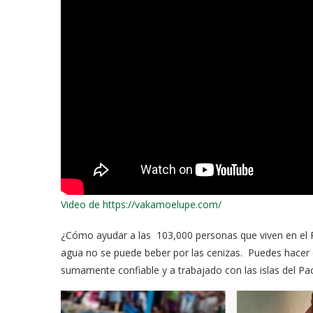
Video de https://vakamoelupe.com/
¿Cómo ayudar a las 103,000 personas que viven en el R
agua no se puede beber por las cenizas. Puedes hacer 
sumamente confiable y a trabajado con las islas del Pac