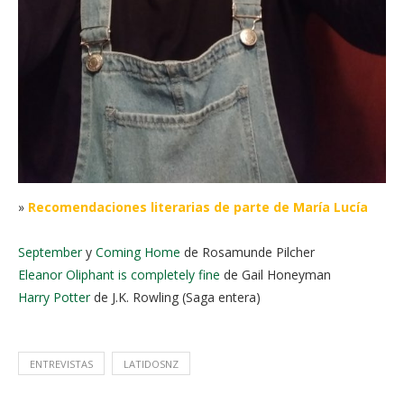
»
Recomendaciones literarias
de parte de María Lucía
September
y
Coming Home
de Rosamunde Pilcher
Eleanor Oliphant is completely fine
de Gail Honeyman
Harry Potter
de J.K. Rowling (Saga entera)
ENTREVISTAS
LATIDOSNZ