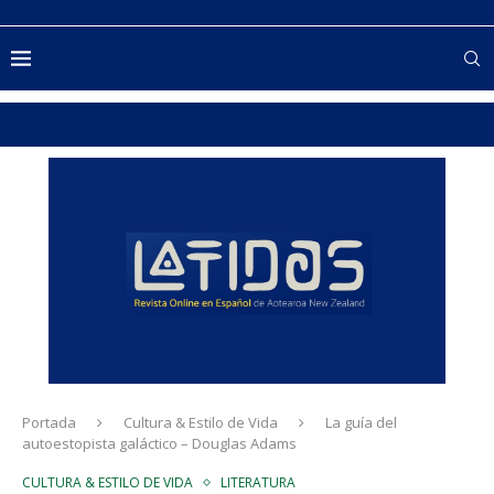
Portada
Cultura & Estilo de Vida
La guía del
autoestopista galáctico – Douglas Adams
CULTURA & ESTILO DE VIDA
LITERATURA