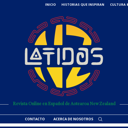
INICIO
HISTORIAS QUE INSPIRAN
CULTURA &
Revista Online en Español de Aotearoa New Zealand
CONTACTO
ACERCA DE NOSOTROS