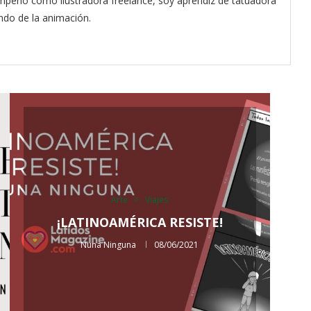
mpeño como ilustradora freelance, soy aprendiz de tatuadora
do de la animación.
Arte
Viajes
¡LATINOAMÉRICA RESISTE!
Nuna Ninguna
08/06/2021