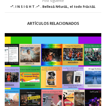
Post siguiente
•°. I N S I G H T .•° . Bellez∆ N€ur∆L, el todo Fr∆ct∆L
ARTÍCULOS RELACIONADOS