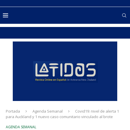
Portada
Agenda Semanal
Covid19: nivel de alerta 1
para Auckland y 1 nuevo caso comunitario vinculado al brote
AGENDA SEMANAL