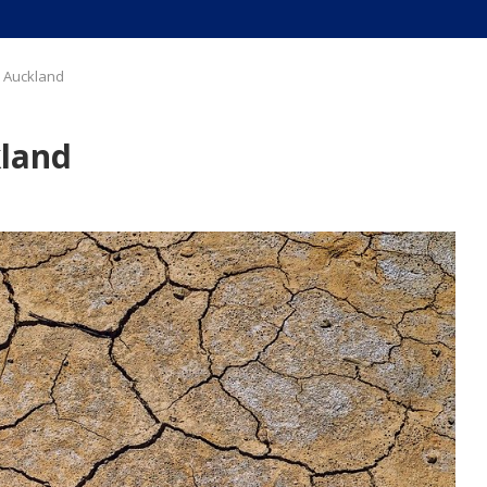
 Auckland
kland