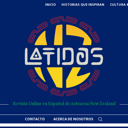
INICIO
HISTORIAS QUE INSPIRAN
CULTURA &
Revista Online en Español de Aotearoa New Zealand
CONTACTO
ACERCA DE NOSOTROS