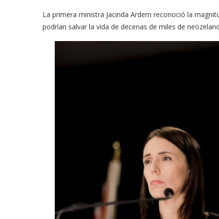
La primera ministra Jacinda Ardern reconoció la magnit
podrían salvar la vida de decenas de miles de neozelan