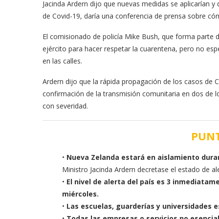
Jacinda Ardern dijo que nuevas medidas se aplicarían y
de Covid-19, daría una conferencia de prensa sobre cóm
El comisionado de policía Mike Bush, que forma parte de
ejército para hacer respetar la cuarentena, pero no es
en las calles.
Ardern dijo que la rápida propagación de los casos de 
confirmación de la transmisión comunitaria en dos de l
con severidad.
PUNT
•
Nueva Zelanda estará en aislamiento dura
Ministro Jacinda Ardern decretase el estado de ale
•
El nivel de alerta del país es 3 inmediatam
miércoles.
•
Las escuelas, guarderías y universidades 
•
Todas las empresas o servicios no esencial