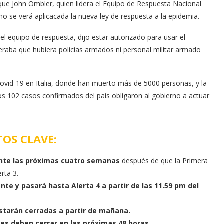
 que John Ombler, quien lidera el Equipo de Respuesta Nacional
o se verá aplicacada la nueva ley de respuesta a la epidemia.
l equipo de respuesta, dijo estar autorizado para usar el
peraba que hubiera policías armados ni personal militar armado
Covid-19 en Italia, donde han muerto más de 5000 personas, y la
os 102 casos confirmados del país obligaron al gobierno a actuar
OS CLAVE:
nte las próximas cuatro semanas
después de que la Primera
rta 3.
ente y pasará hasta Alerta 4 a partir de las 11.59 pm del
estarán cerradas a partir de mañana.
es deben cerrar en las próximas 48 horas.