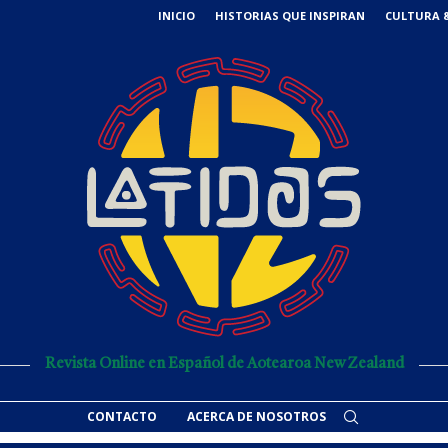
INICIO
HISTORIAS QUE INSPIRAN
CULTURA &
Revista Online en Español de Aotearoa New Zealand
CONTACTO
ACERCA DE NOSOTROS