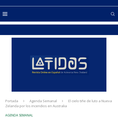
Portada
Agenda Semanal
El cielo tiñe de luto a Nueva
Zelanda por los incendios en Australia
AGENDA SEMANAL