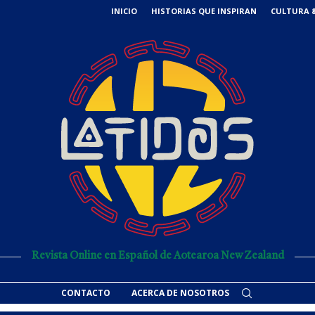
INICIO
HISTORIAS QUE INSPIRAN
CULTURA &
Revista Online en Español de Aotearoa New Zealand
CONTACTO
ACERCA DE NOSOTROS