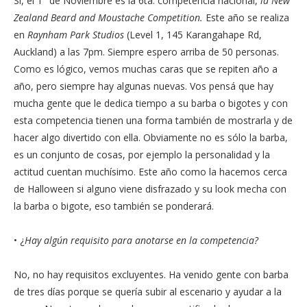
Sí, el 1° de Noviembre es la 6ta. competencia nacional,
la New
Zealand Beard and Moustache Competition.
Este año se realiza
en
Raynham Park Studios
(Level 1, 145 Karangahape Rd,
Auckland) a las 7pm.
Siempre espero arriba de 50 personas.
Como es lógico, vemos muchas caras que se repiten año a
año, pero siempre hay algunas nuevas. Vos pensá que hay
mucha gente que le dedica tiempo a su barba o bigotes y con
esta competencia tienen una forma también de mostrarla y de
hacer algo divertido con ella. Obviamente no es sólo la barba,
es un conjunto de cosas, por ejemplo la personalidad y la
actitud cuentan muchísimo. Este año como la hacemos cerca
de Halloween si alguno viene disfrazado y su look mecha con
la barba o bigote, eso también se ponderará.
• ¿
Hay algún requisito para anotarse en la competencia?
No, no hay requisitos excluyentes. Ha venido gente con barba
de tres días porque se quería subir al escenario y ayudar a la