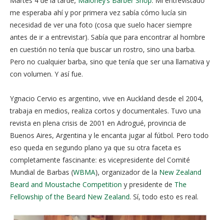
Martes 4 de la tarde,
Maloney’s Barber Shop
. Mi entrevistado
me esperaba ahí y por primera vez sabía cómo lucía sin
necesidad de ver una foto (cosa que suelo hacer siempre
antes de ir a entrevistar). Sabía que para encontrar al hombre
en cuestión no tenía que buscar un rostro, sino una barba.
Pero no cualquier barba, sino que tenía que ser una llamativa y
con volumen. Y así fue.
Ygnacio Cervio es argentino, vive en Auckland desde el 2004,
trabaja en medios, realiza cortos y documentales. Tuvo una
revista en plena crisis de 2001 en Adrogué, provincia de
Buenos Aires, Argentina y le encanta jugar al fútbol. Pero todo
eso queda en segundo plano ya que su otra faceta es
completamente fascinante: es vicepresidente del Comité
Mundial de Barbas (
WBMA
), organizador de la
New Zealand
Beard and Moustache Competition
y presidente de
The
Fellowship of the Beard New Zealand
. Sí, todo esto es real.