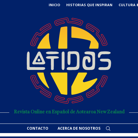
INICIO
HISTORIAS QUE INSPIRAN
CULTURA &
Revista Online en Español de Aotearoa New Zealand
CONTACTO
ACERCA DE NOSOTROS