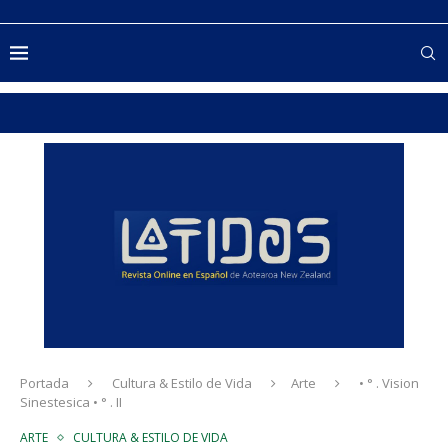
Portada
Cultura & Estilo de Vida
Arte
• ° . Vision
Sinestesica • ° . II
ARTE
CULTURA & ESTILO DE VIDA