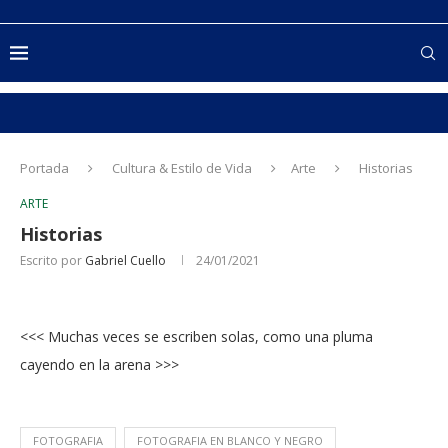
Portada
Cultura & Estilo de Vida
Arte
Historias
ARTE
Historias
Escrito por
Gabriel Cuello
24/01/2021
<<< Muchas veces se escriben solas, como una pluma
cayendo en la arena >>>
FOTOGRAFIA
FOTOGRAFIA EN BLANCO Y NEGRO