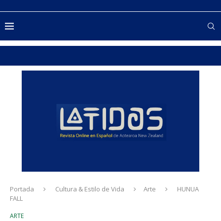
Portada
Cultura & Estilo de Vida
Arte
HUNUA
FALL
ARTE