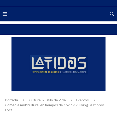
Portada
Cultura & Estilo de Vida
Eventos
Comedia multicultural en tiempos de Covid-19: Living La Improv
Loca