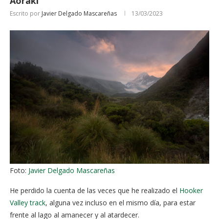
Aoraki
Escrito por
Javier Delgado Mascareñas
13/03/2023
Foto:
Javier Delgado Mascareñas
He perdido la cuenta de las veces que he realizado el
Hooker
Valley track
, alguna vez incluso en el mismo día, para estar
frente al lago al amanecer y al atardecer.