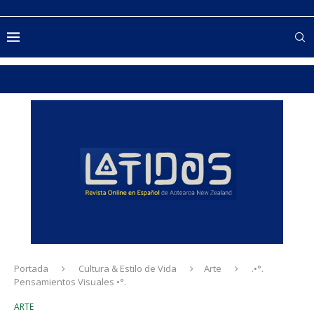
Portada
Cultura & Estilo de Vida
Arte
.•°.
Pensamientos Visuales •°.
ARTE