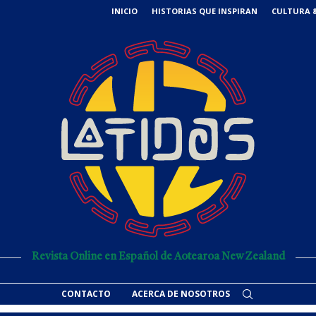
INICIO
HISTORIAS QUE INSPIRAN
CULTURA &
Revista Online en Español de Aotearoa New Zealand
CONTACTO
ACERCA DE NOSOTROS