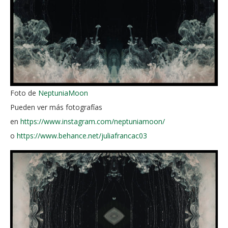
Foto de
NeptuniaMoon
Pueden ver más fotografías
en
https://www.instagram.com/neptuniamoon/
o
https://www.behance.net/juliafrancac03