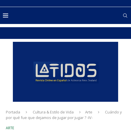
Portada
Cultura & Estilo de Vida
Arte
Cuándo y
por qué fue que dejamos de jugar por jugar ? -IV-
ARTE