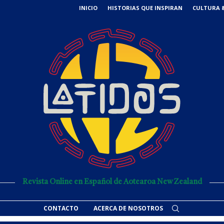
INICIO
HISTORIAS QUE INSPIRAN
CULTURA &
Revista Online en Español de Aotearoa New Zealand
CONTACTO
ACERCA DE NOSOTROS