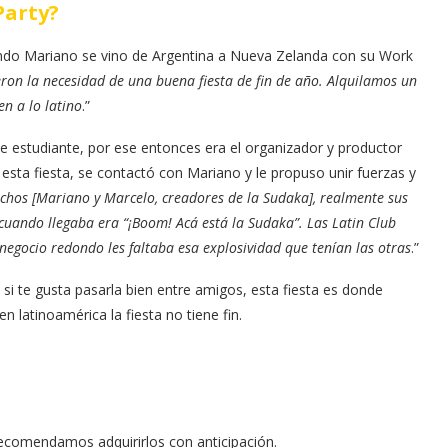
Party?
ando Mariano se vino de Argentina a Nueva Zelanda con su Work
ron la necesidad de una buena fiesta de fin de año. Alquilamos un
n a lo latino
.”
de estudiante, por ese entonces era el organizador y productor
 esta fiesta, se contactó con Mariano y le propuso unir fuerzas y
hos [Mariano y Marcelo, creadores de la Sudaka], realmente sus
 cuando llegaba era “¡Boom! Acá está la Sudaka”. Las Latin Club
negocio redondo les faltaba esa explosividad que tenían las otras
.”
a; si te gusta pasarla bien entre amigos, esta fiesta es donde
n latinoamérica la fiesta no tiene fin.
recomendamos adquirirlos con anticipación.