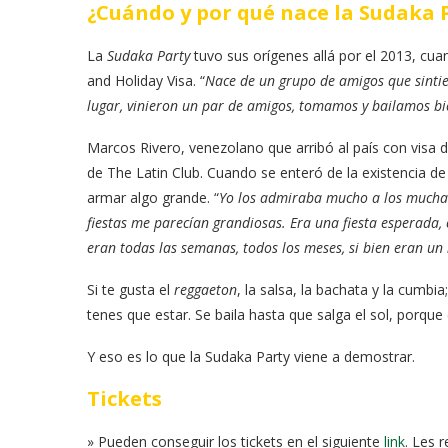
¿Cuándo y por qué nace la Sudaka 
La
Sudaka Party
tuvo sus orígenes allá por el 2013, cu
and Holiday Visa. “
Nace de un grupo de amigos que sintie
lugar, vinieron un par de amigos, tomamos y bailamos bie
Marcos Rivero, venezolano que arribó al país con visa 
de The Latin Club. Cuando se enteró de la existencia de
armar algo grande. “
Yo los admiraba mucho a los muchac
fiestas me parecían grandiosas. Era una fiesta esperada,
eran todas las semanas, todos los meses, si bien eran un 
Si te gusta el
reggaeton
, la salsa, la bachata y la cumbi
tenes que estar. Se baila hasta que salga el sol, porque e
Y eso es lo que la Sudaka Party viene a demostrar.
Tickets
» Pueden conseguir los tickets en el siguiente
link
. Les 