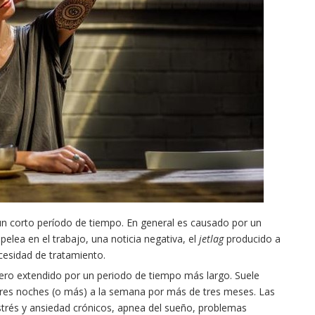
n un corto período de tiempo. En general es causado por un
elea en el trabajo, una noticia negativa, el
jetlag
producido a
ecesidad de tratamiento.
 pero extendido por un periodo de tiempo más largo. Suele
tres noches (o más) a la semana por más de tres meses. Las
estrés y ansiedad crónicos, apnea del sueño, problemas