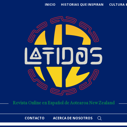
INICIO
HISTORIAS QUE INSPIRAN
CULTURA &
Revista Online en Español de Aotearoa New Zealand
CONTACTO
ACERCA DE NOSOTROS