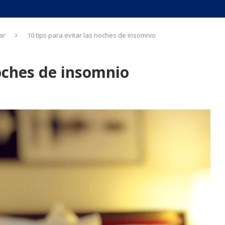
ar
10 tips para evitar las noches de insomnio
noches de insomnio