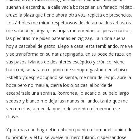
suenan a escarcha, la calle vacía bosteza en un feriado inédito,
cruzo la plaza que tiene ahora otra voz, repleta de presencias.
Los árboles me miran respetuosos desde arriba, los arbustos
me saludan y juegan, las hojas me enredan los pies amarillos,
las piedritas me piden patearlas en zig-zag. La rutina suena
hoy a cascabel de gatito. Llego a casa, esta temblando, me ve
y se transforma en su nariz repingada, en su pose de raza, en
sus pasos livianos de desinterés escéptico y crónico, viene
hacia mi, se para en el punto de siempre gastado en el piso.
Esbelto y despreocupado se sienta, me mira de reojo, abre la
boca pero no maulla, cierra los ojos casi al borde de
escapársele una sonrisa. Ronronea, lo acaricio, su pelo largo
sedoso y blanco me deja las manos brillando, tanto que me
veo en ellas, a medida que lo desenredo mi memoria se
diluye.
Y por mas que hago el intento no puedo recordar el sonido de
tu nombre, y el tú se vuelve número fulano, dispersándose