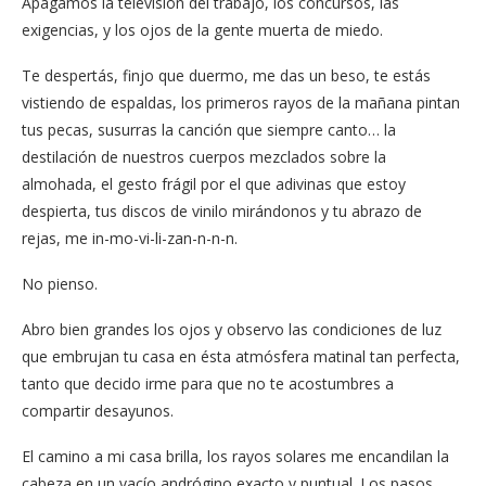
Apagamos la televisión del trabajo, los concursos, las
exigencias, y los ojos de la gente muerta de miedo.
Te despertás, finjo que duermo, me das un beso, te estás
vistiendo de espaldas, los primeros rayos de la mañana pintan
tus pecas, susurras la canción que siempre canto… la
destilación de nuestros cuerpos mezclados sobre la
almohada, el gesto frágil por el que adivinas que estoy
despierta, tus discos de vinilo mirándonos y tu abrazo de
rejas, me in-mo-vi-li-zan-n-n-n.
No pienso.
Abro bien grandes los ojos y observo las condiciones de luz
que embrujan tu casa en ésta atmósfera matinal tan perfecta,
tanto que decido irme para que no te acostumbres a
compartir desayunos.
El camino a mi casa brilla, los rayos solares me encandilan la
cabeza en un vacío andrógino exacto y puntual. Los pasos