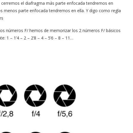
 cerremos el diafragma más parte enfocada tendremos en
mos menos parte enfocada tendremos en ella. Y digo como regla
es
 los números F/ hemos de memorizar los 2 números F/ básicos
e: 1 – 1’4 – 2 – 2’8 – 4 – 5’6 – 8 – 11…