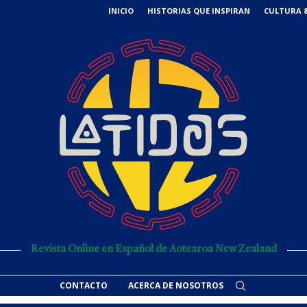
INICIO
HISTORIAS QUE INSPIRAN
CULTURA &
Revista Online en Español de Aotearoa New Zealand
CONTACTO
ACERCA DE NOSOTROS