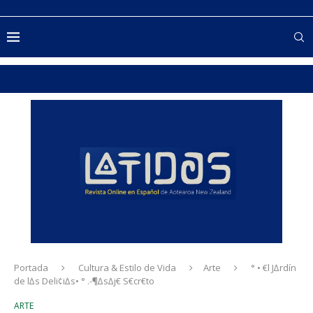
Portada
Cultura & Estilo de Vida
Arte
° • €l J∆rdín
de l∆s Deli¢i∆s• ° .-¶∆s∆j€ S€cr€to
ARTE