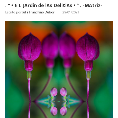
. ° • € L J∆rdín de l∆s Deli¢i∆s • ° . -M∆triz-
Escrito por
Julia Franchino Dubor
29/01/2021