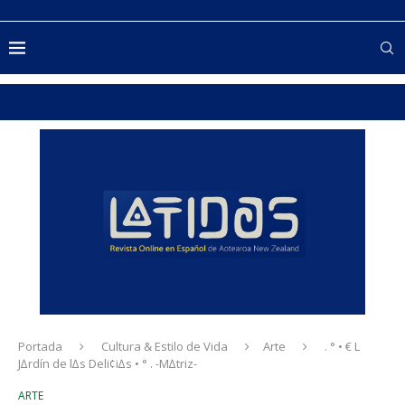
Portada
Cultura & Estilo de Vida
Arte
. ° • € L
J∆rdín de l∆s Deli¢i∆s • ° . -M∆triz-
ARTE